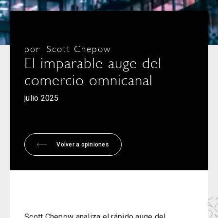
por
Scott Chepow
El imparable auge del
comercio omnicanal
julio 2025
Volver a opiniones
Scott Chepow analiza el rápido auge del