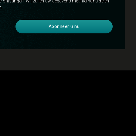
te ontvangen. Wij zullen uw gegevens met niemand delen
n.