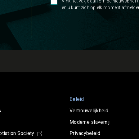
Vink het vakje aan om de nieuwsbrief 
en u kunt zich op elk moment afmelde
Beleid
s
Vertrouwelijkheid
Moderne slavernij
tiation Society
Privacybeleid