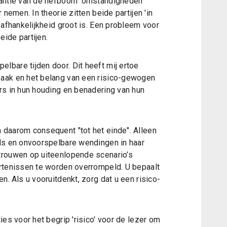
vantie van de hefboom 'omstandigheden'
 nemen. In theorie zitten beide partijen 'in
 afhankelijkheid groot is. Een probleem voor
ide partijen.
bare tijden door. Dit heeft mij ertoe
aak en het belang van een risico-gewogen
rs in hun houding en benadering van hun
 daarom consequent "tot het einde". Alleen
ls en onvoorspelbare wendingen in haar
trouwen op uiteenlopende scenario’s
rtenissen te worden overrompeld. U bepaalt
n. Als u vooruitdenkt, zorg dat u een risico-
ies voor het begrip 'risico' voor de lezer om