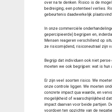
over na te denken. Risico is de mogel
bedreiging; een potentieel verlies. R
gebeurtenis daadwerkelijk plaatsvindt
In onze commerciële onderhandelinge
gepercipieerde) begrijpen en, inderd
Mensen reageren verschillend op situa
ze risicomijdend, risiconeutraal zijn v
Begrijp dat individuen ook niet perse 
moeten we ook begrijpen: wat is hun 
Er zijn veel soorten risico. We moet
onze controle liggen. We moeten on
concrete impact qua waarde, en verv
mogelijkheid of waarschijnlijkheid da
impact daarvan voor beide partijen. De
voordoen ten opzichte van de negati