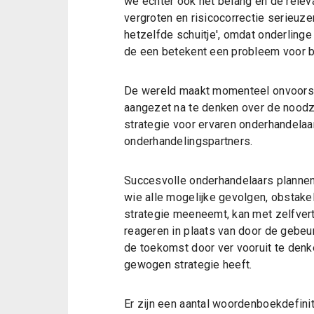
we echter ook het belang en de rele
vergroten en risicocorrectie serieuzer
hetzelfde schuitje', omdat onderlinge
de een betekent een probleem voor be
De wereld maakt momenteel onvoorspel
aangezet na te denken over de noodz
strategie voor ervaren onderhandelaa
onderhandelingspartners.
Succesvolle onderhandelaars plannen
wie alle mogelijke gevolgen, obstake
strategie meeneemt, kan met zelfver
reageren in plaats van door de gebeu
de toekomst door ver vooruit te denke
gewogen strategie heeft.
Er zijn een aantal woordenboekdefinit